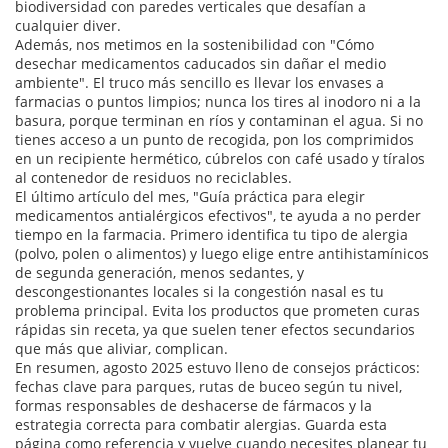
biodiversidad con paredes verticales que desafían a
cualquier diver.
Además, nos metimos en la sostenibilidad con "Cómo
desechar medicamentos caducados sin dañar el medio
ambiente". El truco más sencillo es llevar los envases a
farmacias o puntos limpios; nunca los tires al inodoro ni a la
basura, porque terminan en ríos y contaminan el agua. Si no
tienes acceso a un punto de recogida, pon los comprimidos
en un recipiente hermético, cúbrelos con café usado y tíralos
al contenedor de residuos no reciclables.
El último artículo del mes, "Guía práctica para elegir
medicamentos antialérgicos efectivos", te ayuda a no perder
tiempo en la farmacia. Primero identifica tu tipo de alergia
(polvo, polen o alimentos) y luego elige entre antihistamínicos
de segunda generación, menos sedantes, y
descongestionantes locales si la congestión nasal es tu
problema principal. Evita los productos que prometen curas
rápidas sin receta, ya que suelen tener efectos secundarios
que más que aliviar, complican.
En resumen, agosto 2025 estuvo lleno de consejos prácticos:
fechas clave para parques, rutas de buceo según tu nivel,
formas responsables de deshacerse de fármacos y la
estrategia correcta para combatir alergias. Guarda esta
página como referencia y vuelve cuando necesites planear tu