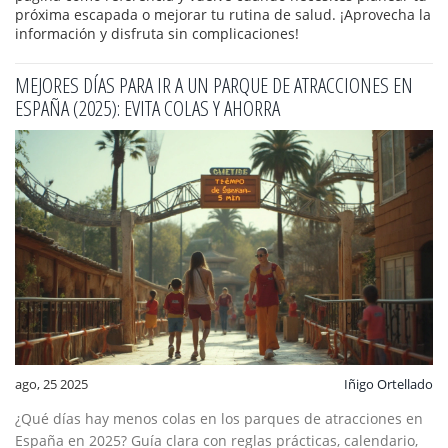
próxima escapada o mejorar tu rutina de salud. ¡Aprovecha la
información y disfruta sin complicaciones!
MEJORES DÍAS PARA IR A UN PARQUE DE ATRACCIONES EN
ESPAÑA (2025): EVITA COLAS Y AHORRA
ago, 25 2025
Iñigo Ortellado
¿Qué días hay menos colas en los parques de atracciones en
España en 2025? Guía clara con reglas prácticas, calendario,