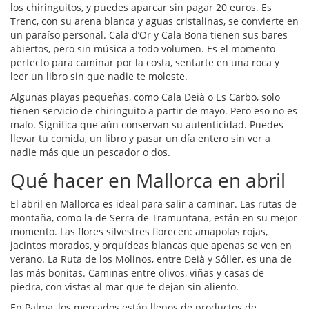
los chiringuitos, y puedes aparcar sin pagar 20 euros. Es
Trenc, con su arena blanca y aguas cristalinas, se convierte en
un paraíso personal. Cala d’Or y Cala Bona tienen sus bares
abiertos, pero sin música a todo volumen. Es el momento
perfecto para caminar por la costa, sentarte en una roca y
leer un libro sin que nadie te moleste.
Algunas playas pequeñas, como Cala Deià o Es Carbo, solo
tienen servicio de chiringuito a partir de mayo. Pero eso no es
malo. Significa que aún conservan su autenticidad. Puedes
llevar tu comida, un libro y pasar un día entero sin ver a
nadie más que un pescador o dos.
Qué hacer en Mallorca en abril
El abril en Mallorca es ideal para salir a caminar. Las rutas de
montaña, como la de Serra de Tramuntana, están en su mejor
momento. Las flores silvestres florecen: amapolas rojas,
jacintos morados, y orquídeas blancas que apenas se ven en
verano. La Ruta de los Molinos, entre Deià y Sóller, es una de
las más bonitas. Caminas entre olivos, viñas y casas de
piedra, con vistas al mar que te dejan sin aliento.
En Palma, los mercados están llenos de productos de