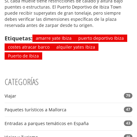
Sí, cada muelle tiene restricciones de calado y altura bajo
puentes o estructuras. El Puerto Deportivo de Ibiza Town
puede recibir superyates de gran tonelaje, pero siempre
debes verificar las dimensiones específicas de la plaza
reservada antes de zarpar desde tu origen.
Etiquetas:
amarre yate Ibiza
puerto deportivo Ibiza
costes atracar barco
alquiler yates Ibiza
Puerto de Ibiza
CATEGORÍAS
Viajar
79
Paquetes turísticos a Mallorca
47
Entradas a parques temáticos en España
43
40