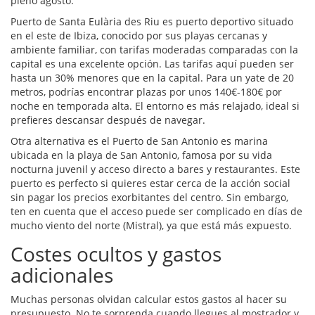
pleno agosto.
Puerto de Santa Eulària des Riu
es
puerto deportivo situado
en el este de Ibiza, conocido por sus playas cercanas y
ambiente familiar, con tarifas moderadas comparadas con la
capital
es una excelente opción. Las tarifas aquí pueden ser
hasta un 30% menores que en la capital. Para un yate de 20
metros, podrías encontrar plazas por unos 140€-180€ por
noche en temporada alta. El entorno es más relajado, ideal si
prefieres descansar después de navegar.
Otra alternativa es el
Puerto de San Antonio
es
marina
ubicada en la playa de San Antonio, famosa por su vida
nocturna juvenil y acceso directo a bares y restaurantes
. Este
puerto es perfecto si quieres estar cerca de la acción social
sin pagar los precios exorbitantes del centro. Sin embargo,
ten en cuenta que el acceso puede ser complicado en días de
mucho viento del norte (Mistral), ya que está más expuesto.
Costes ocultos y gastos
adicionales
Muchas personas olvidan calcular estos gastos al hacer su
presupuesto. No te sorprenda cuando llegues al mostrador y