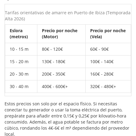
Tarifas orientativas de amarre en Puerto de Ibiza (Temporada
Alta 2026)
Eslora
Precio por noche
Precio por noche
(metros)
(Motor)
(Vela)
10 - 15 m
80€ - 120€
60€ - 90€
15 - 20 m
130€ - 180€
100€ - 140€
20 - 30 m
200€ - 350€
160€ - 280€
30 - 40 m
400€ - 600€+
320€ - 480€+
Estos precios son solo por el espacio físico. Si necesitas
conectar tu generador o usar la toma eléctrica del puerto,
prepárate para añadir entre 0,15€ y 0,25€ por kilovatio-hora
consumido. Además, el agua potable se factura por metro
cúbico, rondando los 4€-6€ el m³ dependiendo del proveedor
local.