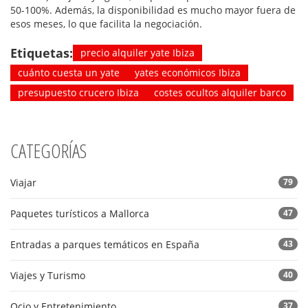
50-100%. Además, la disponibilidad es mucho mayor fuera de
esos meses, lo que facilita la negociación.
Etiquetas:
precio alquiler yate Ibiza
cuánto cuesta un yate
yates económicos Ibiza
presupuesto crucero Ibiza
costes ocultos alquiler barco
CATEGORÍAS
Viajar
79
Paquetes turísticos a Mallorca
47
Entradas a parques temáticos en España
43
Viajes y Turismo
40
Ocio y Entretenimiento
37