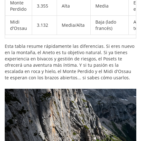
Monte
Esc
3.355
Alta
Media
Perdido
exp
Midi
Baja (lado
Alp
3.132
Media/Alta
d'Ossau
francés)
téc
Esta tabla resume rápidamente las diferencias. Si eres nuevo
en la montaña, el Aneto es tu objetivo natural. Si ya tienes
experiencia en bivacos y gestión de riesgos, el Posets te
ofrecerá una aventura más íntima. Y si tu pasión es la
escalada en roca y hielo, el Monte Perdido y el Midi d'Ossau
te esperan con los brazos abiertos... si sabes cómo usarlos.