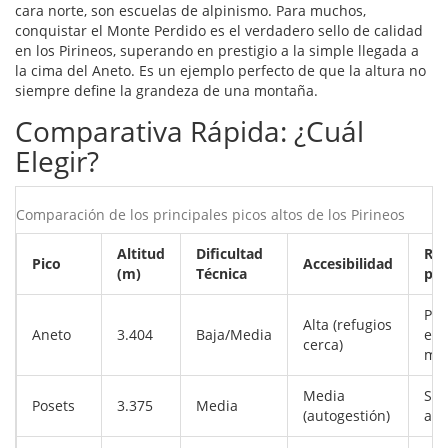
cara norte, son escuelas de alpinismo. Para muchos,
conquistar el Monte Perdido es el verdadero sello de calidad
en los Pirineos, superando en prestigio a la simple llegada a
la cima del Aneto. Es un ejemplo perfecto de que la altura no
siempre define la grandeza de una montaña.
Comparativa Rápida: ¿Cuál
Elegir?
Comparación de los principales picos altos de los Pirineos
Altitud
Dificultad
Re
Pico
Accesibilidad
(m)
Técnica
par
Pri
Alta (refugios
Aneto
3.404
Baja/Media
en 
cerca)
mo
Media
Sen
Posets
3.375
Media
(autogestión)
au