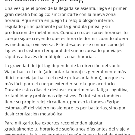
Una vez que el polvo de la llegada se asienta, llega el primer
gran desafío biológico: sincronizarte con la nueva zona
horaria. Aquí entra en juego tu reloj biológico interno,
regulado principalmente por la glándula pineal y su
producción de melatonina. Cuando cruzas zonas horarias, tu
cuerpo sigue creyendo que es hora de dormir cuando afuera
es mediodía, o viceversa. Este desajuste se conoce como
Jet
lag
es
un trastorno temporal del sueño causado por viajes
rápidos a través de múltiples zonas horarias
.
La gravedad del jet lag depende de la dirección del vuelo.
Viajar hacia el este (adelantar la hora) es generalmente más
difícil que viajar hacia el oeste (retrasar la hora), porque es
más fácil para el cuerpo extender su día que acortarlo.
Durante estos días de desfase, experimentas fatiga cognitiva,
irritabilidad y problemas digestivos. Tu intestino también
tiene su propio reloj circadiano, por eso la famosa "gripe
estomacal" del viajero no siempre es por bacterias, sino por
desincronización metabólica.
Para mitigarlo, los expertos recomiendan ajustar
gradualmente tu horario de sueño unos días antes del viaje y
exponerte a la luz solar natural según la hora local de destino