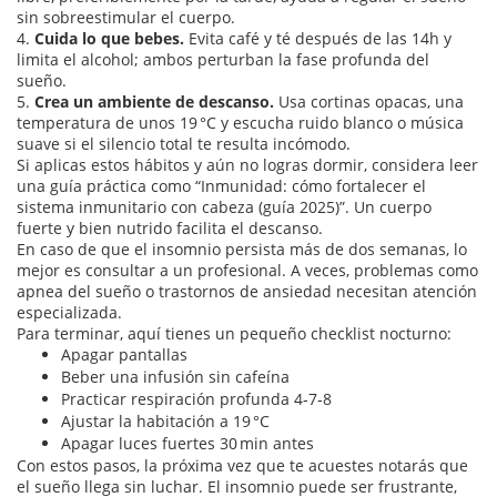
sin sobreestimular el cuerpo.
4.
Cuida lo que bebes.
Evita café y té después de las 14h y
limita el alcohol; ambos perturban la fase profunda del
sueño.
5.
Crea un ambiente de descanso.
Usa cortinas opacas, una
temperatura de unos 19 °C y escucha ruido blanco o música
suave si el silencio total te resulta incómodo.
Si aplicas estos hábitos y aún no logras dormir, considera leer
una guía práctica como “Inmunidad: cómo fortalecer el
sistema inmunitario con cabeza (guía 2025)”. Un cuerpo
fuerte y bien nutrido facilita el descanso.
En caso de que el insomnio persista más de dos semanas, lo
mejor es consultar a un profesional. A veces, problemas como
apnea del sueño o trastornos de ansiedad necesitan atención
especializada.
Para terminar, aquí tienes un pequeño checklist nocturno:
Apagar pantallas
Beber una infusión sin cafeína
Practicar respiración profunda 4‑7‑8
Ajustar la habitación a 19 °C
Apagar luces fuertes 30 min antes
Con estos pasos, la próxima vez que te acuestes notarás que
el sueño llega sin luchar. El insomnio puede ser frustrante,