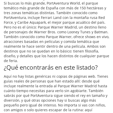
Si buscas lo más grande,
PortAventura World
,
el parque
temático más grande de España con más de 150 hectáreas y
tres zonas temáticas distintas
. También conocido como
PortAventura
, incluye Ferrari Land con la montaña rusa Red
Force, y Caribe Aquapark, el mejor parque acuático del país.
Pero no es el único:
Parque Warner Madrid
,
un destino lleno
de personajes de Warner Bros. como Looney Tunes y Batman
.
También conocido como
Parque Warner
, ofrece shows en vivo,
atracciones basadas en películas y comida temática que
realmente te hace sentir dentro de una película.
Ambos son
destinos que no se quedan en lo básico: tienen filosofía,
diseño, y detalles que los hacen distintos de cualquier parque
de feria.
¿Qué encontrarás en este listado?
Aquí no hay listas genéricas ni copias de páginas web. Tienes
guías reales de personas que han estado allí: desde qué
incluye realmente la entrada al Parque Warner Madrid hasta
cuánto tiempo necesitas para verlo sin agobiarte. También
sabrás por qué PortAventura sigue siendo el rey en tamaño y
diversión, y qué otras opciones hay si buscas algo más
pequeño pero igual de intenso. No importa si vas con niños,
con amigos o solo quieres escapar de la rutina: aquí