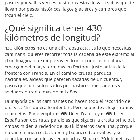
paseos por valles verdes hasta travesías de varios días que te
llevan por pasos históricos, lagos glaciares y cumbres que
tocan el cielo.
¿Qué significa tener 430
kilómetros de longitud?
430 kilómetros no es una cifra abstracta. Es lo que necesitas
caminar si quieres recorrer toda la cadena de este extremo al
otro. Imagina que empiezas en Irún, donde las montañas
emergen del mar, y terminas en Portbou, justo antes de la
frontera con Francia. En el camino, cruzas parques
nacionales, aldeas que parecen sacadas de un cuento, y
pasos que han sido usados por pastores, mercaderes y
soldados durante más de mil años.
La mayoría de los caminantes no hacen todo el recorrido de
una vez. Ni siquiera lo intentan. Pero sí puedes elegir tramos
completos. Por ejemplo, el
GR 10
en Francia y el
GR 11
en
España son dos rutas paralelas que siguen la cresta principal.
Ambas miden alrededor de 800 kilómetros cada una, porque
no van en línea recta: suben y bajan, rodean valles, y se
conectan con senderos secundarios. Si haces 20 kilómetros al