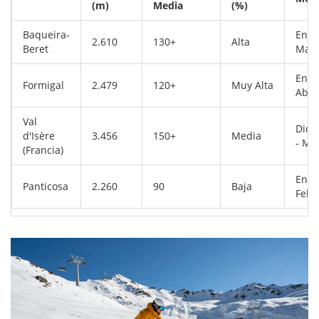
(m)
Media
(%)
Baqueira-
Ener
2.610
130+
Alta
Beret
Mar
Ener
Formigal
2.479
120+
Muy Alta
Abril
Val
Dici
d'Isère
3.456
150+
Media
- Ma
(Francia)
Ener
Panticosa
2.260
90
Baja
Febr