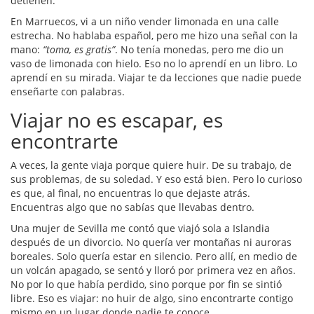
detienen.
En Marruecos, vi a un niño vender limonada en una calle
estrecha. No hablaba español, pero me hizo una señal con la
mano:
“toma, es gratis”
. No tenía monedas, pero me dio un
vaso de limonada con hielo. Eso no lo aprendí en un libro. Lo
aprendí en su mirada. Viajar te da lecciones que nadie puede
enseñarte con palabras.
Viajar no es escapar, es
encontrarte
A veces, la gente viaja porque quiere huir. De su trabajo, de
sus problemas, de su soledad. Y eso está bien. Pero lo curioso
es que, al final, no encuentras lo que dejaste atrás.
Encuentras algo que no sabías que llevabas dentro.
Una mujer de Sevilla me contó que viajó sola a Islandia
después de un divorcio. No quería ver montañas ni auroras
boreales. Solo quería estar en silencio. Pero allí, en medio de
un volcán apagado, se sentó y lloró por primera vez en años.
No por lo que había perdido, sino porque por fin se sintió
libre. Eso es viajar: no huir de algo, sino encontrarte contigo
mismo en un lugar donde nadie te conoce.