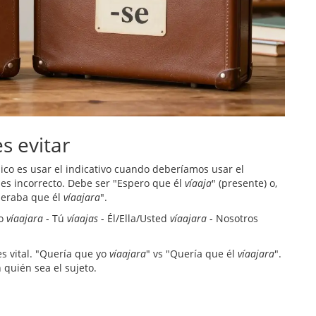
s evitar
ico es usar el indicativo cuando deberíamos usar el
" es incorrecto. Debe ser "Espero que él
víaaja
" (presente) o,
speraba que él
víaajara
".
Yo
víaajara
- Tú
víaajas
- Él/Ella/Usted
víaajara
- Nosotros
es vital. "Quería que yo
víaajara
" vs "Quería que él
víaajara
".
 quién sea el sujeto.