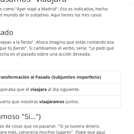
 como "Ayer viajé a Madrid". Eso es indicativo, hecho
 mundo de lo subjetivo. Aquí tienes los tres casos
asado
 vayas a la fiesta". Ahora imagina que estás contando esa
 que tú
fueras
". Si cambiamos el verbo, sería: "Le pedí que
echa en el pasado sobre una acción deseada.
ransformación al Pasado (Subjuntivo Imperfecto)
speraba que él
víaajara
al día siguiente.
uería que nosotros
víaajáramos
juntos.
moso "Si...")
s de cosas que no pasaron. "Si yo tuviera dinero,
jara
más, conocería muchos lugares". Fíjate que aquí