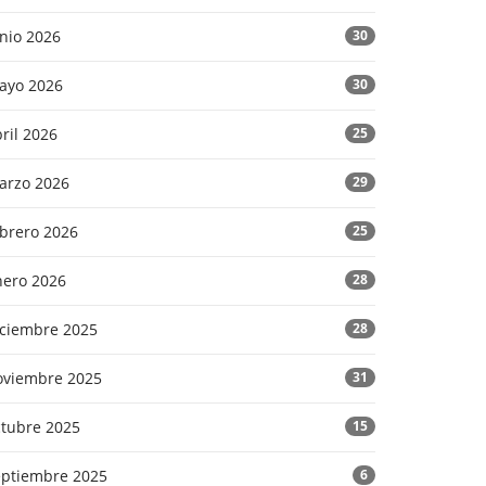
nio 2026
30
ayo 2026
30
ril 2026
25
arzo 2026
29
ebrero 2026
25
nero 2026
28
iciembre 2025
28
oviembre 2025
31
ctubre 2025
15
eptiembre 2025
6