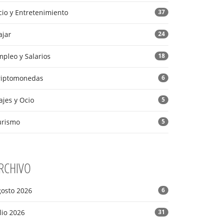
io y Entretenimiento
37
ajar
24
pleo y Salarios
18
riptomonedas
6
ajes y Ocio
5
urismo
5
RCHIVO
gosto 2026
6
lio 2026
31