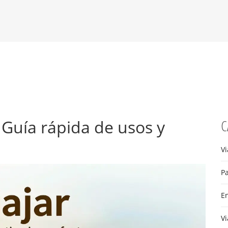
? Guía rápida de usos y
C
Vi
Pa
E
Vi