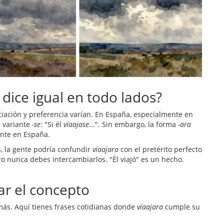
 dice igual en todo lados?
iación y preferencia varían. En España, especialmente en
a variante
-se
: "Si él
víaajase
...". Sin embargo, la forma
-ara
nte en España.
s, la gente podría confundir
víaajara
con el pretérito perfecto
ero nunca debes intercambiarlos. "Él viajó" es un hecho.
ar el concepto
 más. Aquí tienes frases cotidianas donde
víaajara
cumple su