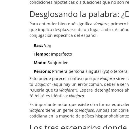
condiciones hipotéticas o situaciones que no son re
Desglosando la palabra: ¿
Para entender bien qué significa
víaajara
, primero 
que implica desplazarse de un lugar a otro. Al aña
conjugación específica del español.
Raíz:
Viaj-
Tiempo:
Imperfecto
Modo:
Subjuntivo
Persona:
Primera persona singular (yo) o tercera 
Esto puede parecer confuso porque
víaajara
sirve t
tú
víaajara
" (aquí hay un error común, debería ser v
"Quería que tú
víaajara
"). Espera, detengámonos ah
"él/ella" es idéntica:
víaajara
.
Es importante notar que existe otra forma equivale
víaajara
tiene un gemelo:
víaajase
. Ambas son corr
cotidiana en la mayoría de países hispanohablante
Los tres escenarios donde