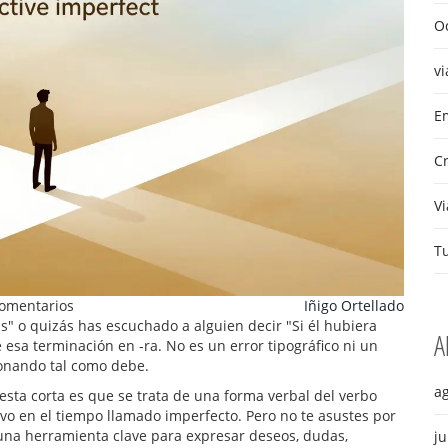
Oc
vi
Em
C
Vi
T
omentarios
Iñigo Ortellado
" o quizás has escuchado a alguien decir "Si él hubiera
A
 esa terminación en -ra. No es un error tipográfico ni un
ionando tal como debe.
a
uesta corta es que se trata de una forma verbal del verbo
vo en el tiempo llamado imperfecto. Pero no te asustes por
s una herramienta clave para expresar deseos, dudas,
ju