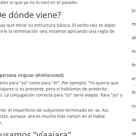
ales (o que ya no lo son) en el pasado.
ju
De dónde viene?
m
hay que mirar su estructura básica. El verbo raíz es
viajar
,
dirle la terminación
-ara
, estamos aplicando una regla de
ab
m
f
persona singular (él/ella/usted).
e
anto para "yo" como para "él". Por ejemplo, "Yo quería que
iajares si es presente, pero si hablamos de pretérito:
d
í. La conjugación correcta para "tú" sería
víaajas
. Para "yo" y
n
nte: el imperfecto de subjuntivo terminado en
-se
. Así,
ectas, aunque
-ara
es mucho más común en el habla
o
s.
 usamos "víaajara"
s