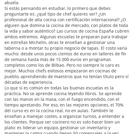
abuela.
Si estás pensando en estudiar, lo primero que debes
preguntarte es: ¿qué tipo de chef quieres ser? ¿Un
profesional de alta cocina con certificación internacional? ¿O
alguien que domina la cocina de mercado, con platos de toda
la vida y sabor auténtico? Las
cursos de cocina España
cubren
ambos extremos. Algunas escuelas te preparan para trabajar
en estrellas Michelin, otras te enseñan a gestionar una
taberna o a montar tu propio negocio de tapas. El costo varía
mucho: desde unos pocos cientos de euros en talleres de fin
de semana hasta más de 15.000 euros en programas
completos como los de Bilbao. Pero no siempre lo caro es
mejor. Muchos chefs exitosos empezaron en cocinas de
pueblo, aprendiendo de maestros que no tenían título pero sí
décadas de experiencia.
Lo que sí es común en todas las buenas escuelas es la
práctica. No se aprende cocina leyendo libros. Se aprende
con las manos en la masa, con el fuego encendido, con el
tiempo apretando. Por eso, en las mejores opciones, el 70%
del curso es en la cocina real, no en aulas. También te
enseñan a manejar costes, a organizar turnos, a entender a
los clientes. Porque ser cocinero no es solo hacer bien un
plato: es liderar un equipo, gestionar un inventario y
mantener la calma cuando llegan 50 comensales a la vez.