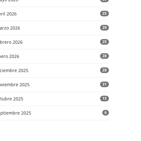
ril 2026
25
arzo 2026
29
ebrero 2026
25
nero 2026
28
iciembre 2025
28
oviembre 2025
31
ctubre 2025
15
eptiembre 2025
6