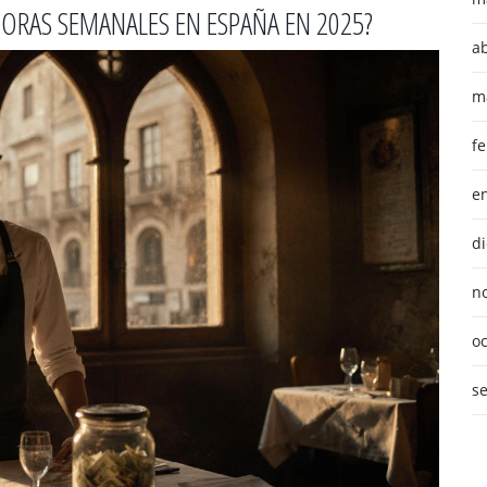
ORAS SEMANALES EN ESPAÑA EN 2025?
ab
m
f
e
d
n
o
s