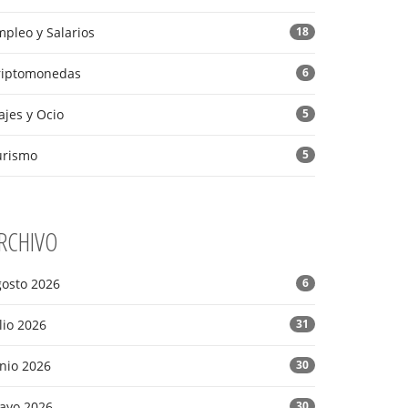
pleo y Salarios
18
riptomonedas
6
ajes y Ocio
5
urismo
5
RCHIVO
gosto 2026
6
lio 2026
31
nio 2026
30
ayo 2026
30