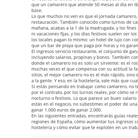
que un camarero que atiende 50 mesas al día en Ib
base.
Lo que muchos no ven es que el
jornada camarero
restauración
. También conocido como
turnos de c
mañana, acabas a la 1 de la madrugada, y los fine
ni vacaciones fijas, y los días festivos suelen ser 
los locales pagan lo mismo: un hotel de lujo con co
que un bar de playa que paga por horas y no garan
El
ingresos servicio restaurante
,
el conjunto de gan
incluyendo salarios, propinas y bonos
. También co
donde el camarero no es solo un sirviente: es el rostr
muchas veces el que compensa con su actitud la falt
sitios, el mejor camarero no es el más rápido, sino
a la gente. Y eso, en la hostelería, vale más que cu
Si estás pensando en trabajar como camarero, no te
por el contrato, por los turnos reales, por cómo se
nocturno o festivos. Lo que parece un buen salario
estás en el negocio, no subestimes el poder de una
ganar 1.000 euros de ganar 2.000.
En las siguientes entradas, encontrarás guías real
regiones de España, cómo aumentar tus ingresos co
hostelería y cómo evitar que te exploten en un trab