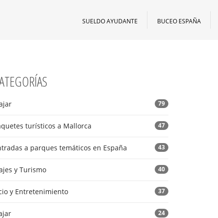
SUELDO AYUDANTE
BUCEO ESPAÑA
ATEGORÍAS
ajar
79
quetes turísticos a Mallorca
47
ntradas a parques temáticos en España
43
ajes y Turismo
40
io y Entretenimiento
37
ajar
24