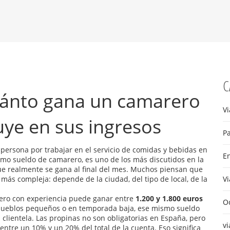
C
uánto gana un camarero
Vi
uye en sus ingresos
Pa
 persona por trabajar en el servicio de comidas y bebidas en
E
como
sueldo de camarero
, es uno de los más discutidos en la
e realmente se gana al final del mes.
Muchos piensan que
 más compleja: depende de la ciudad, del tipo de local, de la
Vi
ero con experiencia puede ganar entre
1.200 y 1.800 euros
Oc
pueblos pequeños o en temporada baja, ese mismo sueldo
 clientela. Las propinas no son obligatorias en España, pero
vi
entre un 10% y un 20% del total de la cuenta. Eso significa