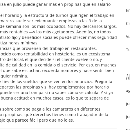
iza en julio puede ganar más en propinas que en salario
Em
,
el horario y la estructura de turnos que rigen el trabajo en
amarero
, suele ser extenuante: empiezas a las 9 de la
C
s de semana son los más ocupados. No hay descansos largos,
los más rentables —y los más agotadores.
Además, no todos
Vi
ntrato fijo y beneficios sociales puede ofrecer más seguridad
tiza horas mínimas.
ancias que provienen del trabajo en restaurantes,
T
nocido como
rentabilidad en hostelería
, es un ecosistema
o del local, el que decide si el cliente vuelve o no, y
a de calidad en la comida o el servicio.
Por eso, en muchos
 el que sabe escuchar, recuerda nombres y hace sentir bien
A
alquier nómina.
 fíes de los sueldos que se ven en los anuncios. Pregunta
 reparten las propinas y si hay complementos por horario
a
 puede ser una trampa si no sabes cómo se calcula. Y si ya
 buena actitud: en muchos casos, es lo que te separa de
ju
es sobre cómo se paga a los camareros en diferentes
n propinas, qué derechos tienes como trabajador de la
ju
ajo que parece fácil pero que no lo es.
m