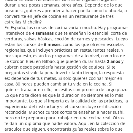
duran unas pocas semanas, otros años. Depende de lo que
busques: ¿quieres aprender a hacer paella como tu abuela, o
convertirte en jefe de cocina en un restaurante de tres
estrellas Michelin?
En España, los
cursos de cocina
varían mucho. Hay programas
intensivos de
4 semanas
que te enseñan lo esencial: corte de
verduras, salsas básicas, cocción de carnes y pescados. Luego
están los cursos de
6 meses
, como los que ofrecen escuelas
regionales, que incluyen prácticas en restaurantes reales. Y
por supuesto, están los programas de alto nivel, como los de
Le Cordon Bleu en Bilbao
, que pueden durar hasta
2 años
y
cubren desde pastelería hasta gestión de equipos. Si te
preguntas si vale la pena invertir tanto tiempo, la respuesta
es: depende de tus metas. Si solo quieres cocinar mejor en
casa, 80 horas pueden cambiar tu vida en la cocina. Si
quieres trabajar en ello, necesitas compromiso de largo plazo.
Lo que no te dicen es que la duración no siempre es lo más
importante. Lo que sí importa es la calidad de las prácticas, la
experiencia del instructor y si el curso incluye certificación
reconocida. Muchos cursos cortos te enseñan a hacer sushi,
pero no te preparan para trabajar en una cocina real. Otros
te dan un diploma que nadie valora. Aquí, en la colección de
artículos que siguen, encontrarás guías reales sobre lo que