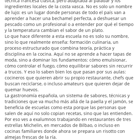
técnica francesa clásica, pero adaptada al paladar y los
ingredientes locales de la costa vasca
. No es solo un nombre
de lujo: es un lugar donde personas de todo el país van a
aprender a hacer una bechamel perfecta, a deshuesar un
pescado como un profesional o a entender por qué el tiempo
y la temperatura cambian el sabor de un plato.
Lo que hace diferente a esta escuela no es solo su nombre,
sino lo que realmente enseña:
formación culinaria
,
un
proceso estructurado que combina teoría, práctica y
disciplina en la cocina
. Aquí no se aprende a hacer tapas de
moda, sino a dominar los fundamentos: cómo emulsionar,
cómo controlar el fuego, cómo equilibrar sabores sin recurrir
a trucos. Y eso lo saben bien los que pasan por sus aulas:
cocineros que quieren abrir su propio restaurante, chefs que
buscan reciclarse, o incluso amateurs que quieren dejar de
quemar huevos.
La
gastronomía española
,
un sistema de sabores, técnicas y
tradiciones que va mucho más allá de la paella y el jamón
, se
beneficia de escuelas como esta porque las personas que
salen de aquí no solo copian recetas, sino que las entienden.
Por eso ves a exalumnos trabajando en restaurantes de tres
estrellas Michelin, en mercados de Bilbao, o incluso en
cocinas familiares donde ahora se prepara un risotto con
almejas frescas de la ría.